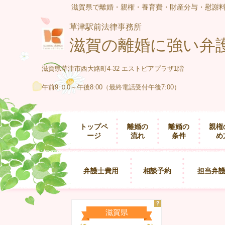
滋賀県で離婚・親権・養育費・財産分与・慰謝
草津駅前法律事務所
滋賀の離婚に強い弁
滋賀県草津市西大路町4-32 エストピアプラザ1階
午前9:０0～午後8:00（最終電話受付午後7:00）
トップペ
離婚の
離婚の
親権
ージ
流れ
条件
め
弁護士費用
相談予約
担当弁